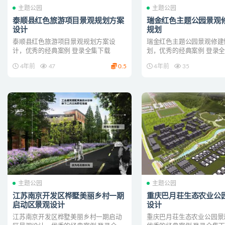
主题公园
主题公园
泰顺县红色旅游项目景观规划方案
瑞金红色主题公园景观
设计
规划
泰顺县红色旅游项目景观规划方案设
瑞金红色主题公园景观修建
计，优秀的经典案例 登录全集下载
划，优秀的经典案例 登录
4年前
47
0.5
4年前
35
主题公园
主题公园
江苏南京开发区桦墅美丽乡村一期
重庆巴月荘生态农业公
启动区景观设计
设计
江苏南京开发区桦墅美丽乡村一期启动
重庆巴月荘生态农业公园景