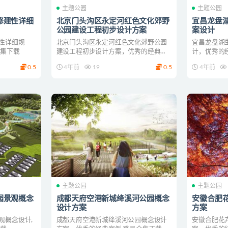
主题公园
主题公园
修建性详细
北京门头沟区永定河红色文化郊野
宜昌龙盘
公园建设工程初步设计方案
案设计
性详细规
北京门头沟区永定河红色文化郊野公园
宜昌龙盘湖
全集下载
建设工程初步设计方案，优秀的经典案
计，优秀的
例 登录全集下载
0.5
4年前
19
0.5
4年前
主题公园
主题公园
园景观概念
成都天府空港新城绛溪河公园概念
安徽合肥
设计方案
方案
观概念设计,
成都天府空港新城绛溪河公园概念设计
安徽合肥花