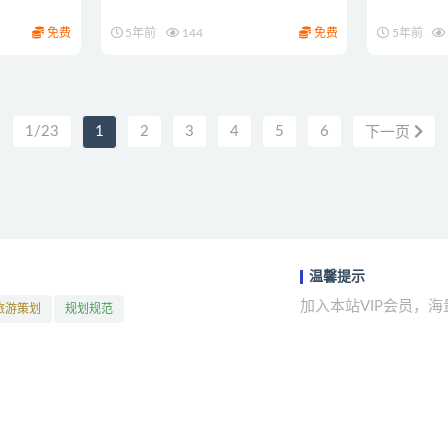
免费
5年前
144
免费
5年前
1/23
1
2
3
4
5
6
下一页
温馨提示
加入本站VIP会员，
旅游策划
规划规范