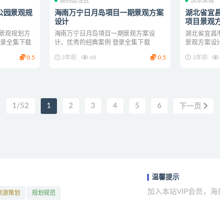
高档居住区
滨水景观
公园景观规
海南万宁日月岛項目一期景观方案
湖北省宜
设计
项目景观
景观规划方
海南万宁日月岛項目一期景观方案设
湖北省宜昌
登录全集下载
计，优秀的经典案例 登录全集下载
景观方案设
集下载
0.5
3年前
48
0.5
3年前
1/52
1
2
3
4
5
6
下一页
温馨提示
加入本站VIP会员，
旅游策划
规划规范