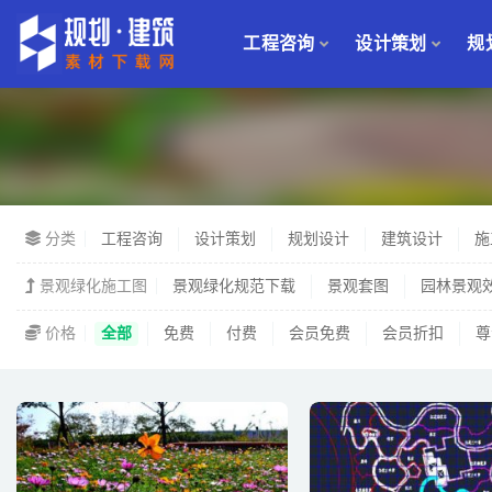
工程咨询
设计策划
规
景观
分类
工程咨询
设计策划
规划设计
建筑设计
施
景观绿化施工图
景观绿化规范下载
景观套图
园林景观
价格
全部
免费
付费
会员免费
会员折扣
尊