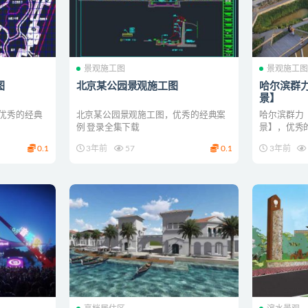
景观施工图
景观施工
图
北京某公园景观施工图
哈尔滨群力
景】
优秀的经典
北京某公园景观施工图，优秀的经典案
哈尔滨群力【
例 登录全集下载
景】，优秀
0.1
3年前
57
0.1
3年前