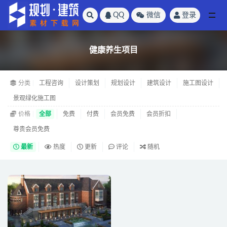
QQ
微信
登录
全部
健康养生项目
分类
工程咨询
设计策划
规划设计
建筑设计
施工图设计
景观绿化施工图
价格
全部
免费
付费
会员免费
会员折扣
尊贵会员免费
最新
热度
更新
评论
随机