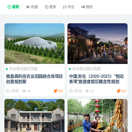
最新
热度
更新
评论
随机
农业观光园示范园
农业观光园示范园
南昌高科技农业田园综合体项目
中国.安化（2020-2025）“悦动
创意规划案
茶湾”旅游度假区概念性规划
3年前
10
0.5
3年前
22
0.5