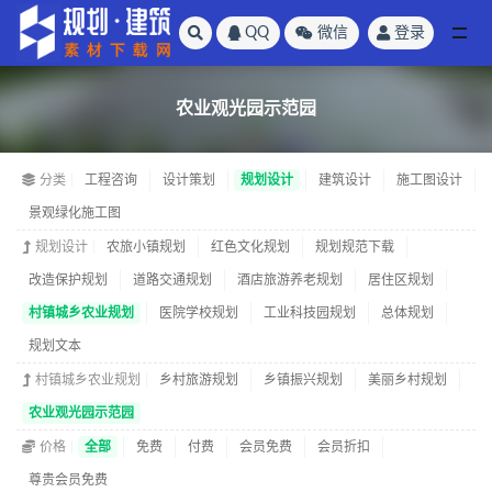
QQ
微信
登录
全部
农业观光园示范园
分类
工程咨询
设计策划
规划设计
建筑设计
施工图设计
景观绿化施工图
规划设计
农旅小镇规划
红色文化规划
规划规范下载
改造保护规划
道路交通规划
酒店旅游养老规划
居住区规划
村镇城乡农业规划
医院学校规划
工业科技园规划
总体规划
规划文本
村镇城乡农业规划
乡村旅游规划
乡镇振兴规划
美丽乡村规划
农业观光园示范园
价格
全部
免费
付费
会员免费
会员折扣
尊贵会员免费