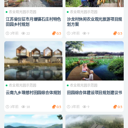
农业观光园示范园
农业观光园示范园
江苏省仪征市月塘镇石庄村特色
沙龙村休闲农业观光旅游项目规
田园乡村规划
划方案
3年前
22
0.5
3年前
9
0.5
农业观光园示范园
农业观光园示范园
云南九乡理想村田园综合体规划
田园综合体建设项目规划建议书
3年前
18
0.5
3年前
9
0.5