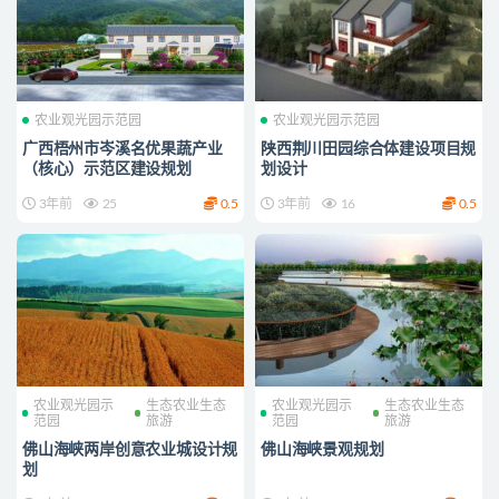
农业观光园示范园
农业观光园示范园
广西梧州市岑溪名优果蔬产业
陕西荆川田园综合体建设项目规
（核心）示范区建设规划
划设计
3年前
25
0.5
3年前
16
0.5
农业观光园示
生态农业生态
农业观光园示
生态农业生态
范园
旅游
范园
旅游
佛山海峡两岸创意农业城设计规
佛山海峡景观规划
划