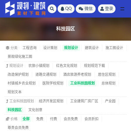
QQ
微信
登录
全部
科技园区
分类
工程咨询
设计策划
规划设计
建筑设计
施工图设计
景观绿化施工图
规划设计
农旅小镇规划
红色文化规划
规划规范下载
改造保护规划
道路交通规划
酒店旅游养老规划
居住区规划
村镇城乡农业规划
医院学校规划
工业科技园规划
总体规划
规划文本
工业科技园规划
经济开发区规划
工业建筑厂房厂区
产业园
科技园区
文化创意
价格
全部
免费
付费
会员免费
会员折扣
尊贵会员免费