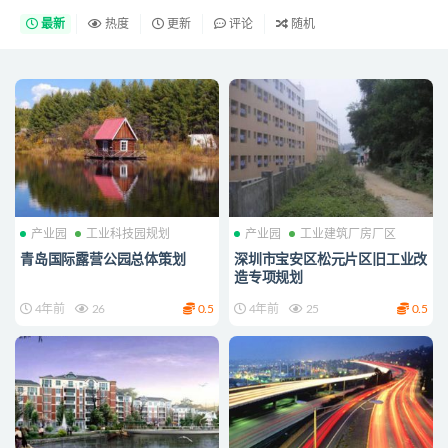
最新
热度
更新
评论
随机
产业园
工业科技园规划
产业园
工业建筑厂房厂区
青岛国际露营公园总体策划
深圳市宝安区松元片区旧工业改
造专项规划
4年前
26
0.5
4年前
25
0.5