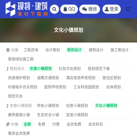
QQ
微信
登录
全部
文化小镇规划
分类
工程咨询
设计策划
规划设计
建筑设计
施工图设计
景观绿化施工图
规划设计
农旅小镇规划
红色文化规划
规划规范下载
改造保护规划
道路交通规划
酒店旅游养老规划
居住区规划
村镇城乡农业规划
医院学校规划
工业科技园规划
总体规划
规划文本
农旅小镇规划
特色小镇规划
创意小镇规划
文化小镇规划
康养度假小镇
生态农业小镇
宜居小镇规划
价格
全部
免费
付费
会员免费
会员折扣
尊贵会员免费