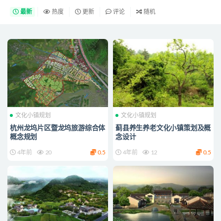
最新
热度
更新
评论
随机
文化小镇规划
文化小镇规划
杭州龙坞片区暨龙坞旅游综合体
蓟县养生养老文化小镇策划及概
概念规划
念设计
4年前
20
0.5
4年前
12
0.5