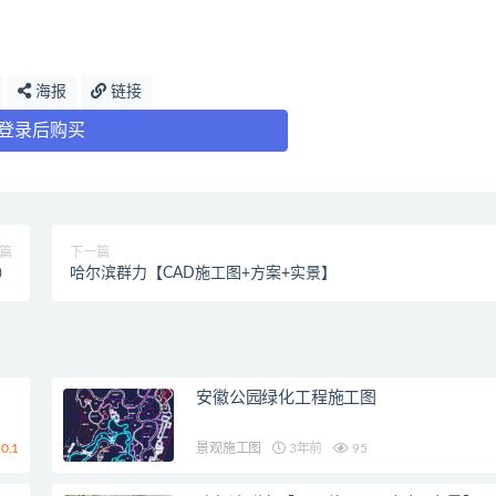
海报
链接
登录后购买
篇
下一篇
）
哈尔滨群力【CAD施工图+方案+实景】
安徽公园绿化工程施工图
0.1
景观施工图
3年前
95