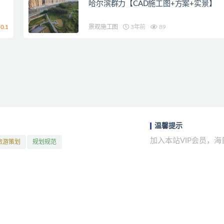
哈尔滨群力【CAD施工图+方案+实景】
0.1
景观施工图
3年前
89
温馨提示
加入本站VIP会员，
旅游策划
规划规范