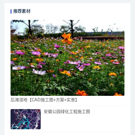
推荐素材
后滩湿地【CAD施工图+方案+实景】
安徽公园绿化工程施工图