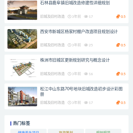
石林县鹿阜镇旧城改造修建性详细规划
旧城及旧村改造
3年前
17
0.5
西安市新城区杨家村棚户改造项目规划设计
旧城及旧村改造
3年前
25
0.5
株洲市旧城区更新规划研究与概念设计
旧城及旧村改造
3年前
16
0.5
松江中山东路70号地块旧城改造初步设计彩图
册
旧城及旧村改造
3年前
17
0.5
热门标签
健康养生项目
旅游策划
规划规范