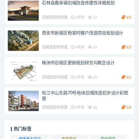
石林县鹿阜镇旧城改造修建性详细规划
旧城及旧村改造
4年前
17
0.5
西安市新城区杨家村棚户改造项目规划设计
旧城及旧村改造
4年前
26
0.5
株洲市旧城区更新规划研究与概念设计
旧城及旧村改造
4年前
20
0.5
松江中山东路70号地块旧城改造初步设计彩图
册
旧城及旧村改造
4年前
18
0.5
热门标签
健康养生项目
旅游策划
规划规范