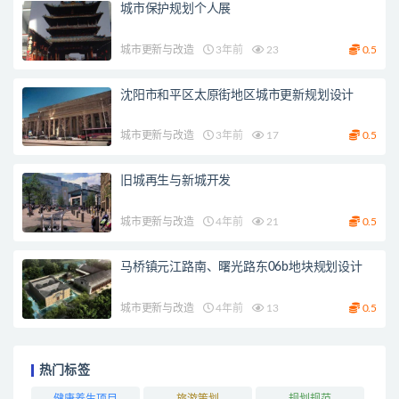
城市保护规划个人展
城市更新与改造
3年前
23
0.5
沈阳市和平区太原街地区城市更新规划设计
城市更新与改造
3年前
17
0.5
旧城再生与新城开发
城市更新与改造
4年前
21
0.5
马桥镇元江路南、曙光路东06b地块规划设计
城市更新与改造
4年前
13
0.5
热门标签
健康养生项目
旅游策划
规划规范