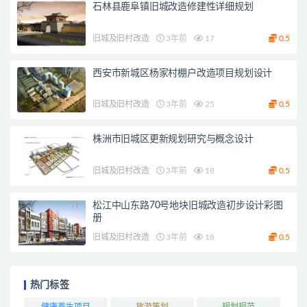
石林县鹿阜镇旧城改造修建性详细规划
旧城及旧村改造
3年前
17
0.5
西安市新城区杨家村棚户改造项目规划设计
旧城及旧村改造
3年前
25
0.5
株洲市旧城区更新规划研究与概念设计
旧城及旧村改造
3年前
18
0.5
松江中山东路70号地块旧城改造初步设计彩图
册
旧城及旧村改造
3年前
18
0.5
热门标签
健康养生项目
旅游策划
规划规范