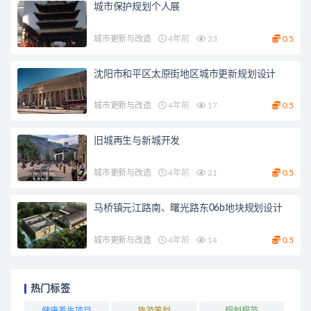
城市保护规划个人展
城市更新与改造
4年前
23
0.5
沈阳市和平区太原街地区城市更新规划设计
城市更新与改造
4年前
17
0.5
旧城再生与新城开发
城市更新与改造
4年前
21
0.5
马桥镇元江路南、曙光路东06b地块规划设计
城市更新与改造
4年前
14
0.5
热门标签
健康养生项目
旅游策划
规划规范