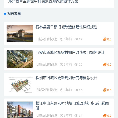
郑州教育主题城中村街道景观改造设计方案
相关文章
石林县鹿阜镇旧城改造修建性详细规划
旧城及旧村改造
3年前
17
0.5
西安市新城区杨家村棚户改造项目规划设计
旧城及旧村改造
3年前
25
0.5
株洲市旧城区更新规划研究与概念设计
旧城及旧村改造
3年前
16
0.5
松江中山东路70号地块旧城改造初步设计彩图
册
旧城及旧村改造
3年前
17
0.5