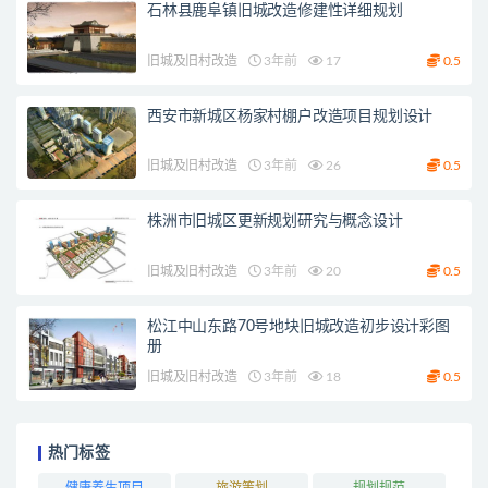
石林县鹿阜镇旧城改造修建性详细规划
旧城及旧村改造
3年前
17
0.5
西安市新城区杨家村棚户改造项目规划设计
旧城及旧村改造
3年前
26
0.5
株洲市旧城区更新规划研究与概念设计
旧城及旧村改造
3年前
20
0.5
松江中山东路70号地块旧城改造初步设计彩图
册
旧城及旧村改造
3年前
18
0.5
热门标签
健康养生项目
旅游策划
规划规范