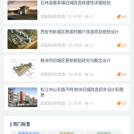
石林县鹿阜镇旧城改造修建性详细规划
旧城及旧村改造
3年前
17
0.5
西安市新城区杨家村棚户改造项目规划设计
旧城及旧村改造
3年前
25
0.5
株洲市旧城区更新规划研究与概念设计
旧城及旧村改造
3年前
16
0.5
松江中山东路70号地块旧城改造初步设计彩图
册
旧城及旧村改造
3年前
17
0.5
热门标签
健康养生项目
旅游策划
规划规范