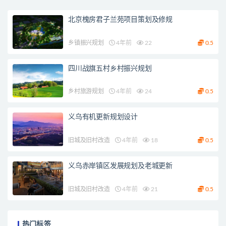
北京槐房君子兰苑项目策划及修规
乡镇振兴规划
4年前
22
0.5
四川战旗五村乡村振兴规划
乡村旅游规划
4年前
24
0.5
义乌有机更新规划设计
旧城及旧村改造
4年前
18
0.5
义乌赤岸镇区发展规划及老城更新
旧城及旧村改造
4年前
21
0.5
热门标签