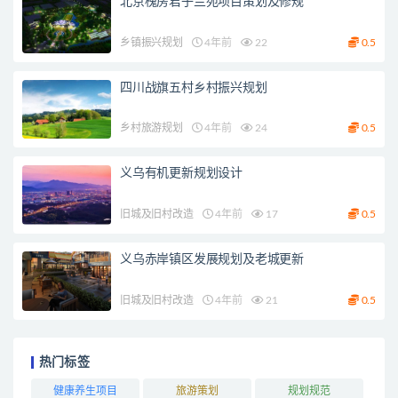
北京槐房君子兰苑项目策划及修规
乡镇振兴规划
4年前
22
0.5
四川战旗五村乡村振兴规划
乡村旅游规划
4年前
24
0.5
义乌有机更新规划设计
旧城及旧村改造
4年前
17
0.5
义乌赤岸镇区发展规划及老城更新
旧城及旧村改造
4年前
21
0.5
热门标签
健康养生项目
旅游策划
规划规范