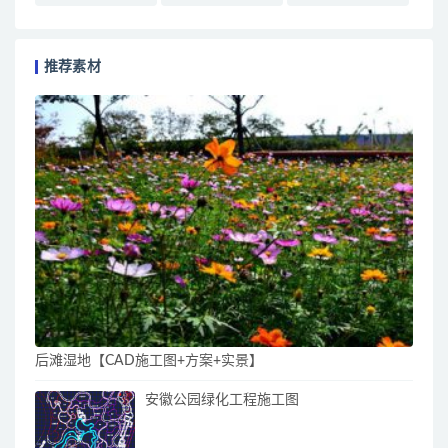
推荐素材
后滩湿地【CAD施工图+方案+实景】
安徽公园绿化工程施工图