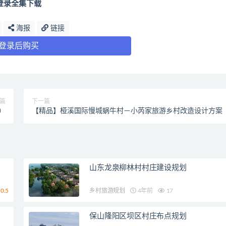
登录全集下载
海报
链接
登录后购买
篇
下一篇
）
【精品】桠溪国际慢城蜗牛村－小芮家旅游乡村改造设计方案
山东龙泉柳林村村庄建设规划
0.5
乡村旅游规划
4年前
17
保山隆阳区坝区村庄布点规划