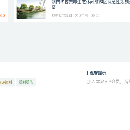
湖南华容康养生态休闲旅游区概念性规划
案
0.5
战略概念规划
3年前
35
温馨提示
加入本站VIP会员，
旅游策划
规划规范