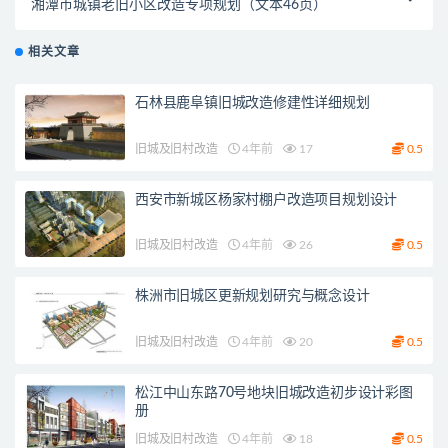
湘潭市城镇老旧小区改造专项规划（文本46页）
相关文章
石林县鹿阜镇旧城改造修建性详细规划
旧城及旧村改造
4年前
17
0.5
西安市新城区杨家村棚户改造项目规划设计
旧城及旧村改造
4年前
26
0.5
株洲市旧城区更新规划研究与概念设计
旧城及旧村改造
4年前
20
0.5
松江中山东路70号地块旧城改造初步设计彩图
册
旧城及旧村改造
4年前
18
0.5