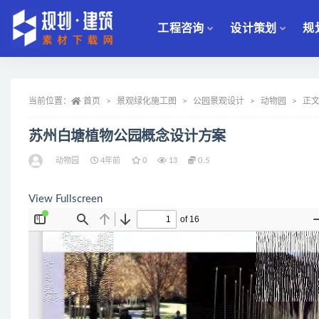
工程咨询
设计策划
规
全部
当前位置：
首页
景观绿化施工图
公园景观设计
动物园
正
苏州白塘植物公园概念设计方案
动物园
4年前
0
13
0.5
View Fullscreen