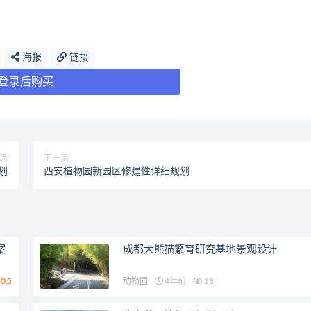
海报
链接
登录后购买
篇
下一篇
划
西安植物园新园区修建性详细规划
案
成都大熊猫繁育研究基地景观设计
0.5
动物园
4年前
18