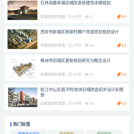
石林县鹿阜镇旧城改造修建性详细规划
旧城及旧村改造
4年前
17
0.5
西安市新城区杨家村棚户改造项目规划设计
旧城及旧村改造
4年前
26
0.5
株洲市旧城区更新规划研究与概念设计
旧城及旧村改造
4年前
20
0.5
松江中山东路70号地块旧城改造初步设计彩图
册
旧城及旧村改造
4年前
18
0.5
热门标签
健康养生项目
旅游策划
规划规范