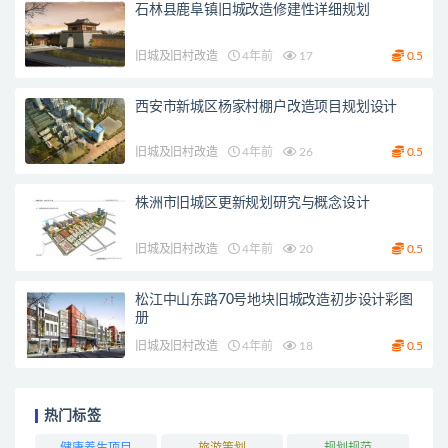
石林县鹿阜镇旧城改造修建性详细规划
旧城及旧村改造
4年前
17
0.5
西安市新城区杨家村棚户改造项目规划设计
旧城及旧村改造
4年前
26
0.5
株洲市旧城区更新规划研究与概念设计
旧城及旧村改造
4年前
20
0.5
松江中山东路70号地块旧城改造初步设计彩图
册
旧城及旧村改造
4年前
18
0.5
热门标签
健康养生项目
旅游策划
规划规范