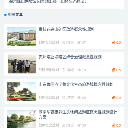
徐州珠山南坡公园景观汇报（山体生态修复）
相关文章
攀枝花尖山矿区改造概念性规划
战略概念规划
3年前
57
0.5
兖州煤业塌陷区综合治理概念性规划
战略概念规划
3年前
13
0.5
山东鲁园济宁鲁文化生态旅游城概念性规划
战略概念规划
3年前
55
0.5
湖南华容康养生态休闲旅游区概念性规划设计
方案
战略概念规划
3年前
35
0.5