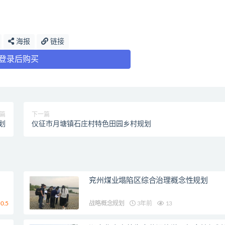
海报
链接
登录后购买
篇
下一篇
划
仪征市月塘镇石庄村特色田园乡村规划
兖州煤业塌陷区综合治理概念性规划
0.5
战略概念规划
3年前
13