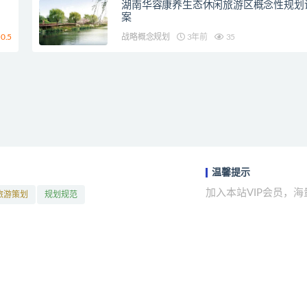
湖南华容康养生态休闲旅游区概念性规划
案
0.5
战略概念规划
3年前
35
温馨提示
加入本站VIP会员，
旅游策划
规划规范