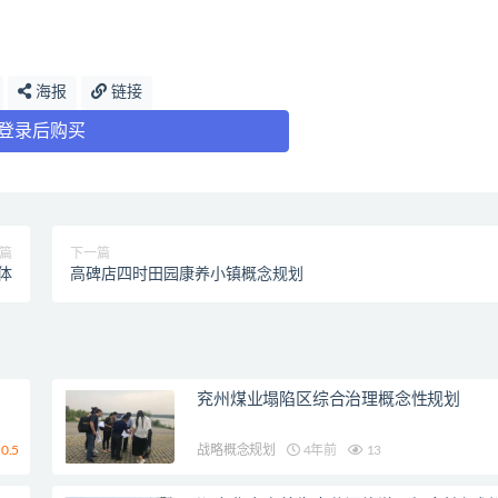
海报
链接
登录后购买
篇
下一篇
体
高碑店四时田园康养小镇概念规划
兖州煤业塌陷区综合治理概念性规划
0.5
战略概念规划
4年前
13