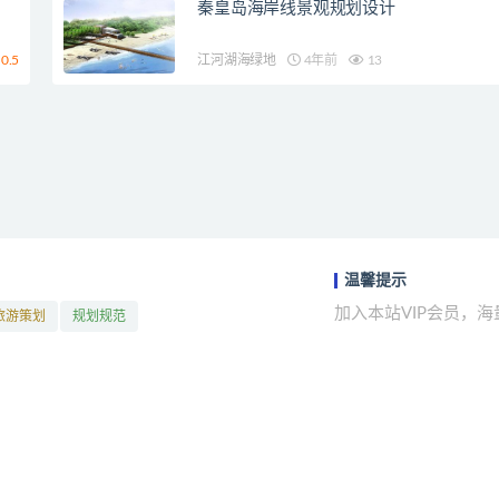
秦皇岛海岸线景观规划设计
0.5
江河湖海绿地
4年前
13
温馨提示
加入本站VIP会员，
旅游策划
规划规范