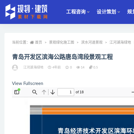
工程咨询
设计策划
规
全部
当前位置：
首页
景观绿化施工图
滨水河道景观
江河湖海绿地
青岛开发区滨海公路唐岛湾段景观工程
江河湖海绿地
4年前
0
14
0.5
View Fullscreen