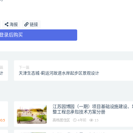
海报
链接
登录后购买
篇
下一篇
计
天津生态城-蓟运河故道水岸起步区景观设计
江苏园博园（一期）项目基础设施建设、
整工程总承包技术方案分册
0.5
高档居住区
4年前
15