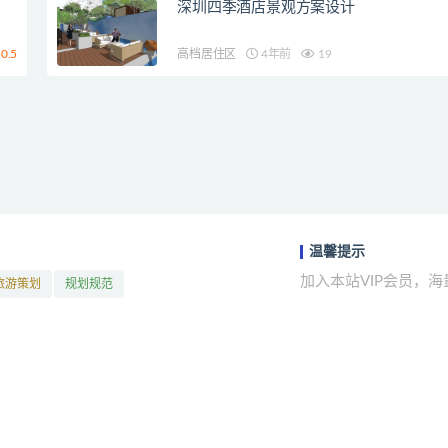
深圳四季酒店景观方案设计
0.5
高档居住区
4年前
19
温馨提示
加入本站VIP会员，
旅游策划
规划规范