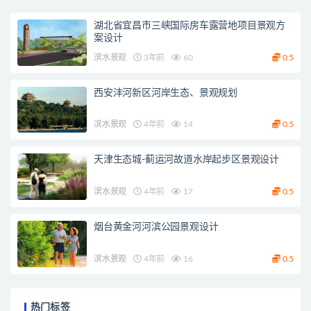
湖北省宜昌市三峡国际房车露营地项目景观方
案设计
滨水景观
3年前
60
0.5
西安沣河新区河岸生态、景观规划
滨水景观
4年前
14
0.5
天津生态城-蓟运河故道水岸起步区景观设计
滨水景观
4年前
17
0.5
烟台黄金河河滨公园景观设计
滨水景观
4年前
16
0.5
热门标签