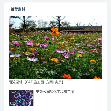
推荐素材
后滩湿地【CAD施工图+方案+实景】
安徽公园绿化工程施工图