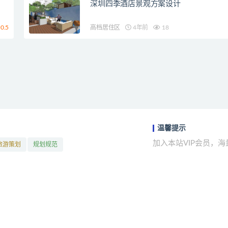
深圳四季酒店景观方案设计
0.5
高档居住区
4年前
18
温馨提示
加入本站VIP会员，
旅游策划
规划规范