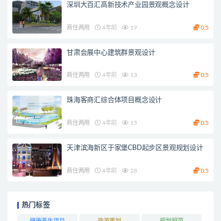
深圳大百汇高新技术产业园景观概念设计
商住两用
4年前
19
0.5
甘肃会展中心建筑群景观设计
商住两用
4年前
13
0.5
珠海客商汇综合体项目概念设计
商住两用
4年前
15
0.5
天津滨海新区于家堡CBD起步区景观规划设计
商住两用
4年前
28
0.5
热门标签
健康养生项目
旅游策划
规划规范