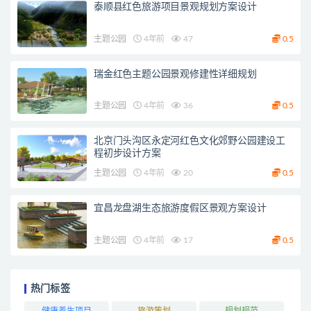
泰顺县红色旅游项目景观规划方案设计
主题公园
4年前
47
0.5
瑞金红色主题公园景观修建性详细规划
主题公园
4年前
36
0.5
北京门头沟区永定河红色文化郊野公园建设工
程初步设计方案
主题公园
4年前
20
0.5
宜昌龙盘湖生态旅游度假区景观方案设计
主题公园
4年前
17
0.5
热门标签
健康养生项目
旅游策划
规划规范