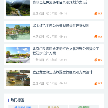
泰顺县红色旅游项目景观规划方案设计
主题公园
3年前
46
0.5
瑞金红色主题公园景观修建性详细规划
主题公园
3年前
34
0.5
北京门头沟区永定河红色文化郊野公园建设工
程初步设计方案
主题公园
3年前
19
0.5
宜昌龙盘湖生态旅游度假区景观方案设计
主题公园
3年前
16
0.5
热门标签
健康养生项目
旅游策划
规划规范