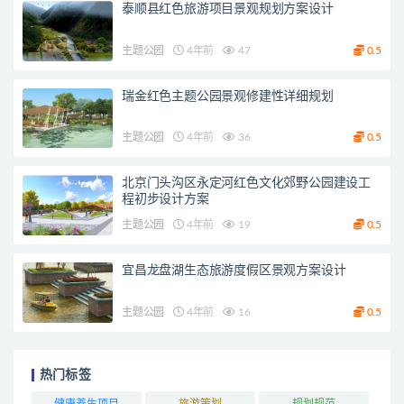
泰顺县红色旅游项目景观规划方案设计
主题公园
4年前
47
0.5
瑞金红色主题公园景观修建性详细规划
主题公园
4年前
36
0.5
北京门头沟区永定河红色文化郊野公园建设工
程初步设计方案
主题公园
4年前
19
0.5
宜昌龙盘湖生态旅游度假区景观方案设计
主题公园
4年前
16
0.5
热门标签
健康养生项目
旅游策划
规划规范