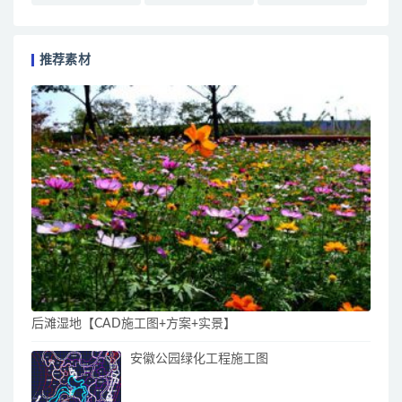
推荐素材
后滩湿地【CAD施工图+方案+实景】
安徽公园绿化工程施工图