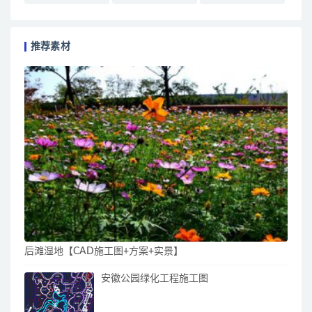
推荐素材
后滩湿地【CAD施工图+方案+实景】
安徽公园绿化工程施工图