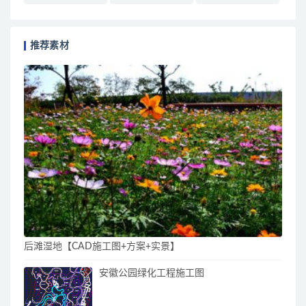
推荐素材
后滩湿地【CAD施工图+方案+实景】
安徽公园绿化工程施工图