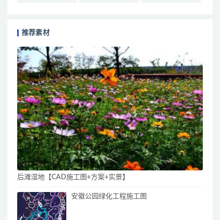
推荐素材
后滩湿地【CAD施工图+方案+实景】
安徽公园绿化工程施工图