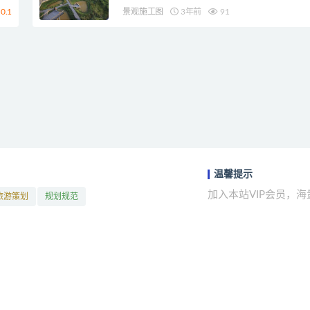
0.1
景观施工图
3年前
91
温馨提示
加入本站VIP会员，
旅游策划
规划规范