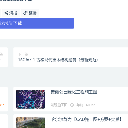
海报
链接
登录后下载
篇
下一篇
）
16CJ67-1 古松现代重木结构建筑（最新规范）
安徽公园绿化工程施工图
0.1
景观施工图
3年前
97
哈尔滨群力【CAD施工图+方案+实景】