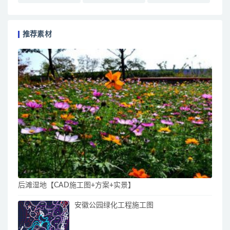
推荐素材
后滩湿地【CAD施工图+方案+实景】
安徽公园绿化工程施工图