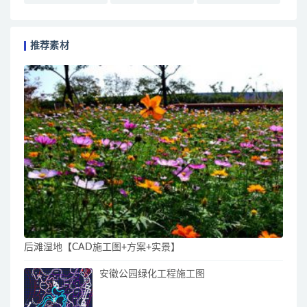
推荐素材
后滩湿地【CAD施工图+方案+实景】
安徽公园绿化工程施工图