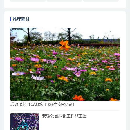
推荐素材
后滩湿地【CAD施工图+方案+实景】
安徽公园绿化工程施工图