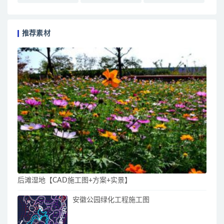
推荐素材
后滩湿地【CAD施工图+方案+实景】
安徽公园绿化工程施工图