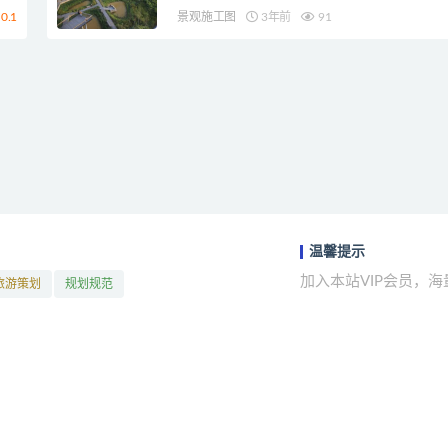
0.1
景观施工图
3年前
91
温馨提示
加入本站VIP会员，
旅游策划
规划规范