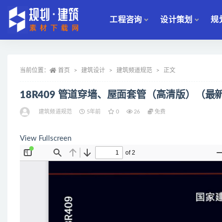
工程咨询
设计策划
规
全部
当前位置：
首页
建筑设计
建筑频道规范
正文
18R409 管道穿墙、屋面套管（高清版）（最
建筑频道规范
5年前
0
26
免费
View Fullscreen