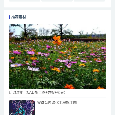
推荐素材
后滩湿地【CAD施工图+方案+实景】
安徽公园绿化工程施工图