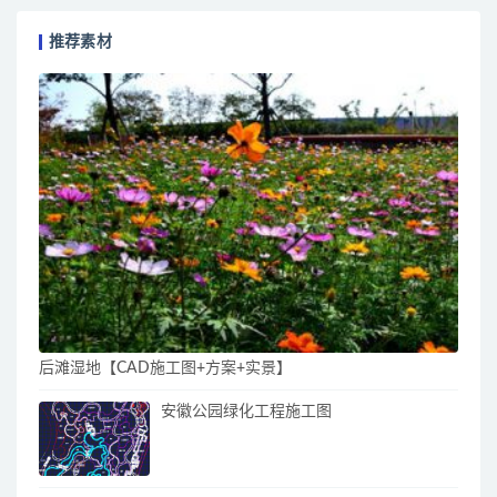
推荐素材
后滩湿地【CAD施工图+方案+实景】
安徽公园绿化工程施工图