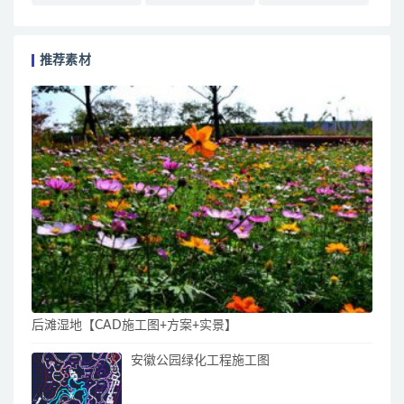
推荐素材
后滩湿地【CAD施工图+方案+实景】
安徽公园绿化工程施工图